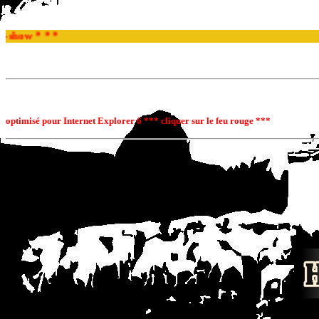
how * * *
optimisé pour Internet Explorer 6 *** cliquer sur le feu rouge ***